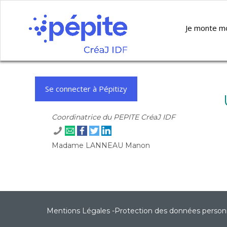
Je monte m
Se connecter à Pépitizy
Coordinatrice du PEPITE CréaJ IDF
Madame LANNEAU Manon
Mentions Légales
-
Protection des données person