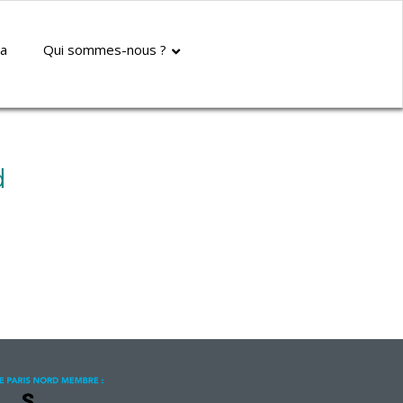
rd
a
Qui sommes-nous ?
d