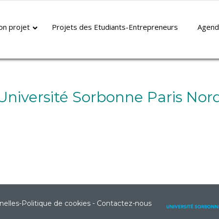
Université Sorbonne Paris No
on projet
Projets des Etudiants-Entrepreneurs
Agend
Université Sorbonne Paris Nor
nelles
-
Politique de cookies
-
Contactez-nous