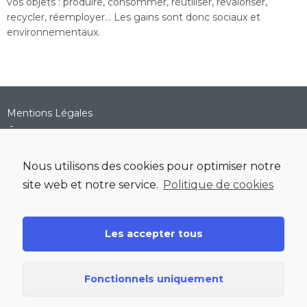
vos objets : produire, consommer, réutiliser, revaloriser,
recycler, réemployer… Les gains sont donc sociaux et
environnementaux.
Mentions Légales
-
Protection des données personnelles
-
Politique de cookies
-
Contactez-nous
Nous utilisons des cookies pour optimiser notre
site web et notre service.
Politique de cookies
Les accepter tous
Fonctionnels uniquement