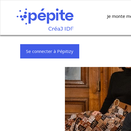
Je monte m
Se connecter à Pépitizy