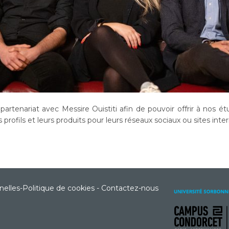
rtenariat avec Messire Ouistiti afin de pouvoir offrir à nos ét
 profils et leurs produits pour leurs réseaux sociaux ou sites int
nelles
-
Politique de cookies
-
Contactez-nous